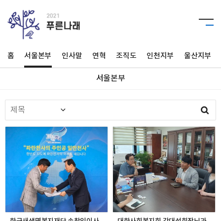
홈
서울본부
인사말
연혁
조직도
인천지부
울산지부
서울본부