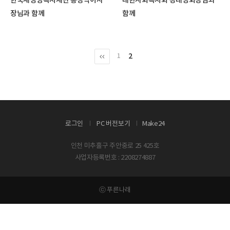
한국새생명복지재단 송창익이사
대한사회복지회 강대성회장님과
장님과 함께
함께
2
1
로그인
PC 버전보기
Make24
인천 미추홀구 주안중로 25 425호
사업자등록번호 : 2208274887
ⓒ 푸른나래