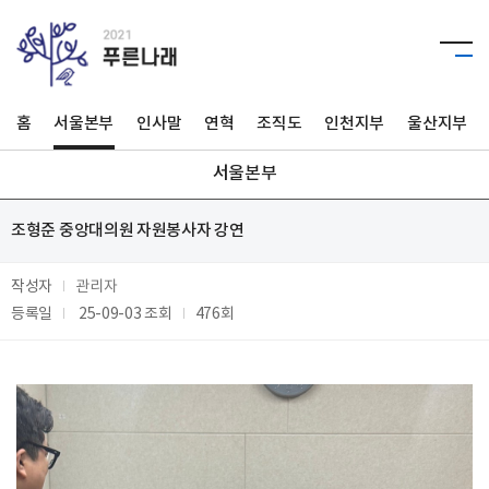
홈
서울본부
인사말
연혁
조직도
인천지부
울산지부
서울본부
조형준 중앙대의원 자원봉사자 강연
작성자
관리자
등록일
25-09-03
조회
476회